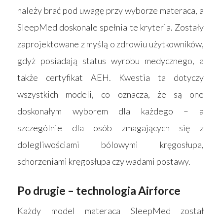
należy brać pod uwagę przy wyborze materaca, a
SleepMed doskonale spełnia te kryteria. Zostały
zaprojektowane z myślą o zdrowiu użytkowników,
gdyż posiadają status wyrobu medycznego, a
także certyfikat AEH. Kwestia ta dotyczy
wszystkich modeli, co oznacza, że są one
doskonałym wyborem dla każdego – a
szczególnie dla osób zmagających się z
dolegliwościami bólowymi kręgosłupa,
Strona główna
schorzeniami kręgosłupa czy wadami postawy.
Produkty
Po drugie – technologia Airforce
Wyszukiwarka sk
Materace
Każdy model materaca SleepMed został
Blog
Łóżka