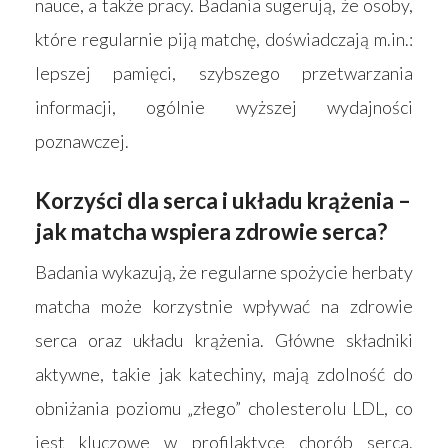
nauce, a także pracy. Badania sugerują, że osoby,
które regularnie piją matchę, doświadczają m.in.:
lepszej pamięci, szybszego przetwarzania
informacji, ogólnie wyższej wydajności
poznawczej.
Korzyści dla serca i układu krążenia –
jak matcha wspiera zdrowie serca?
Badania wykazują, że regularne spożycie herbaty
Strona główna
matcha może korzystnie wpływać na zdrowie
Produkty
serca oraz układu krążenia. Główne składniki
aktywne, takie jak katechiny, mają zdolność do
Wyszukiwarka sk
Materace
obniżania poziomu „złego” cholesterolu LDL, co
Blog
Łóżka
jest kluczowe w profilaktyce chorób serca.